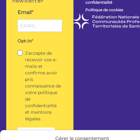
newsletter
confidentialité
Politique de cookies
Email
Opt-in
J'accepte de
recevoir vos e-
mails et
confirme avoir
pris
connaissance de
votre politique
de
confidentialité
et mentions
légales.
S'inscrire
Gérer le consentement