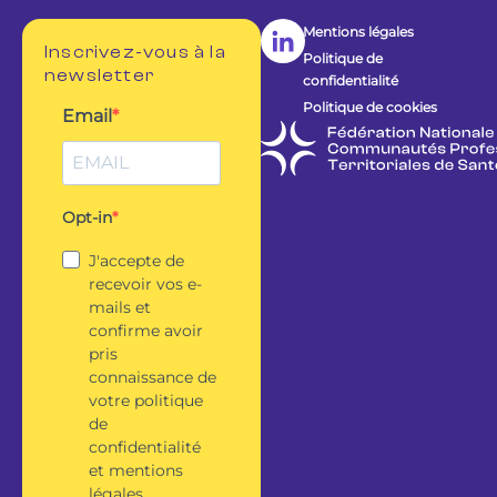
Mentions légales
Inscrivez-vous à la
Politique de
newsletter
confidentialité
Politique de cookies
Email
Opt-in
J'accepte de
recevoir vos e-
mails et
confirme avoir
pris
connaissance de
votre politique
de
confidentialité
et mentions
légales.