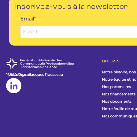
Inscrivez-vous à la newsletter
Email
La FCPTS
Notre histoire, nos
1 place Jean-Jacques Rousseau
16800 Soyaux
Notre équipe et n
Nos partenaires
Nos financements
Nos documents
Notre feuille de ro
Nos communiqués 