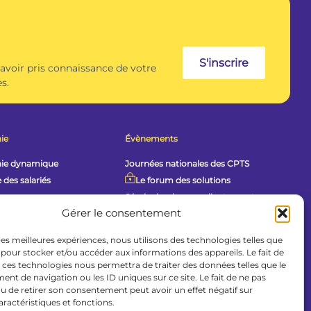
S'inscrire
 avoir pris connaissance de votre
s.
ie
Évènements
hie dynamique
Journées nationales des CPTS
 des salariés
Le forum des solutions
Séminaire des coordinateurs et
 pratiques
directeurs
Gérer le consentement
Tour de France de la FCPTS
uments partagés
 les meilleures expériences, nous utilisons des technologies telles que
Agenda des adhérents
uêtes
 pour stocker et/ou accéder aux informations des appareils. Le fait de
 ces technologies nous permettra de traiter des données telles que le
d’emploi
Contact
t de navigation ou les ID uniques sur ce site. Le fait de ne pas
dique
u de retirer son consentement peut avoir un effet négatif sur
aractéristiques et fonctions.