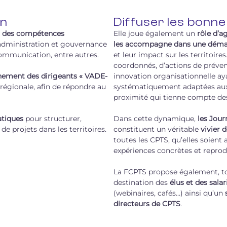
en
Diffuser les bonne
 des compétences
Elle joue également un
rôle d’a
administration et gouvernance
les accompagne dans une démar
 communication, entre autres.
et leur impact sur les territoir
coordonnés, d’actions de préven
ment des dirigeants « VADE-
innovation organisationnelle ayan
 régionale, afin de répondre au
systématiquement adaptées aux s
proximité qui tienne compte des
atiques
pour structurer,
Dans cette dynamique,
les Jour
e projets dans les territoires.
constituent un véritable
vivier 
toutes les CPTS, qu’elles soient
expériences concrètes et reprodu
La FCPTS propose également, tou
destination des
élus et des sala
(webinaires, cafés…) ainsi qu’un
s
directeurs de CPTS
.