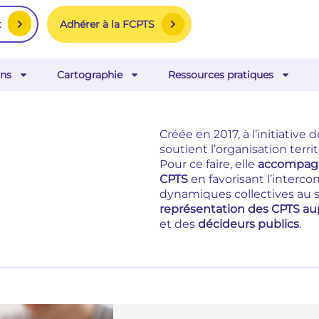
Adhérer à la FCPTS
t
ns
Cartographie
Ressources pratiques
Créée en 2017, à l’initiativ
soutient l’organisation terr
Pour ce faire, elle
accompagn
CPTS
en favorisant l’interc
dynamiques collectives au sei
représentation des CPTS aup
et des
décideurs publics
.