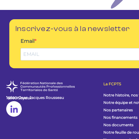
Inscrivez-vous à la newsletter
Email
La FCPTS
Notre histoire, nos
1 place Jean-Jacques Rousseau
16800 Soyaux
Notre équipe et n
Nos partenaires
Nos financements
Nos documents
Notre feuille de ro