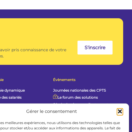
S'inscrire
 avoir pris connaissance de votre
s.
ie
Évènements
hie dynamique
Journées nationales des CPTS
 des salariés
Le forum des solutions
Séminaire des coordinateurs et
 pratiques
directeurs
Gérer le consentement
Tour de France de la FCPTS
uments partagés
 les meilleures expériences, nous utilisons des technologies telles que
Agenda des adhérents
uêtes
 pour stocker et/ou accéder aux informations des appareils. Le fait de