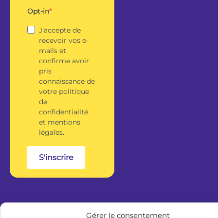
Opt-in
J'accepte de
recevoir vos e-
mails et
confirme avoir
pris
connaissance de
votre politique
de
confidentialité
et mentions
légales.
S'inscrire
Gérer le consentement