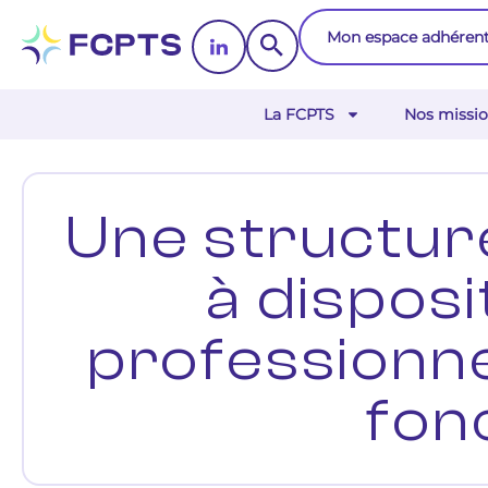
Mon espace adhéren
La FCPTS
Nos missio
Une structur
à disposi
professionnel
fon