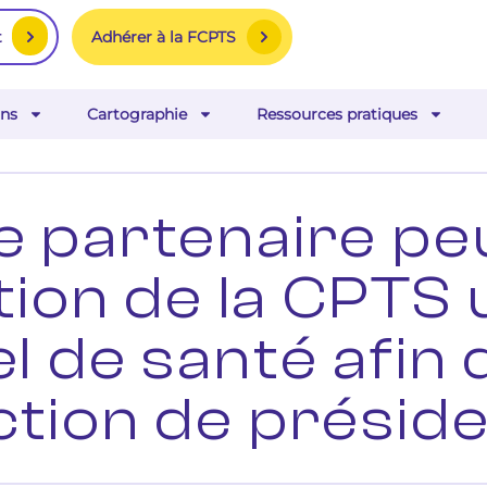
Adhérer à la FCPTS
t
ns
Cartographie
Ressources pratiques
e partenaire peu
tion de la CPTS 
 de santé afin q
ction de préside