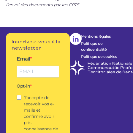
l’envoi des documents par les CPTS.
Mentions légales
Inscrivez-vous à la
Politique de
newsletter
confidentialité
Politique de cookies
Email
Opt-in
J'accepte de
recevoir vos e-
mails et
confirme avoir
pris
connaissance de