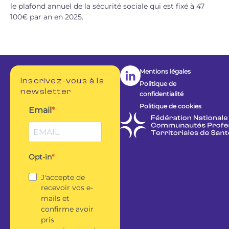
le plafond annuel de la sécurité sociale qui est fixé à 47
100€ par an en 2025.
Mentions légales
Inscrivez-vous à la
Politique de
newsletter
confidentialité
Politique de cookies
Email
Opt-in
J'accepte de
recevoir vos e-
mails et
confirme avoir
pris