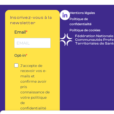
Mentions légales
Inscrivez-vous à la
Politique de
newsletter
confidentialité
Politique de cookies
Email
Opt-in
J'accepte de
recevoir vos e-
mails et
confirme avoir
pris
connaissance de
votre politique
de
confidentialité
et mentions