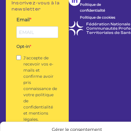
Inscrivez-vous à la
Politique de
newsletter
confidentialité
Politique de cookies
Email
Opt-in
J'accepte de
recevoir vos e-
mails et
confirme avoir
pris
connaissance de
votre politique
de
confidentialité
et mentions
légales.
Gérer le consentement