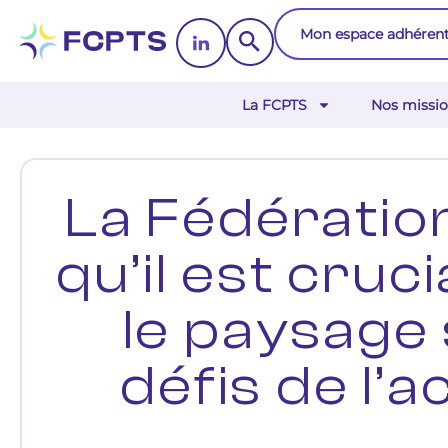
Mon espace adhéren
La FCPTS
Nos missio
La Fédératio
qu’il est cru
le paysage 
défis de l’