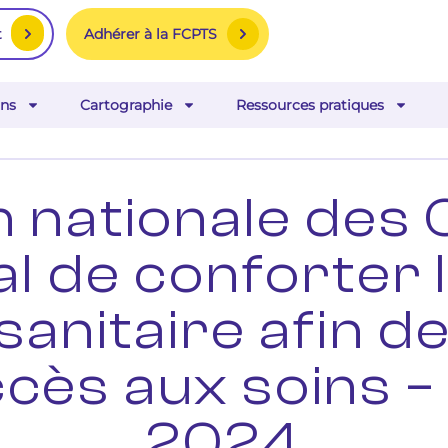
Adhérer à la FCPTS
t
ns
Cartographie
Ressources pratiques
n nationale des 
cial de conforter
sanitaire afin de
accès aux soins
2024