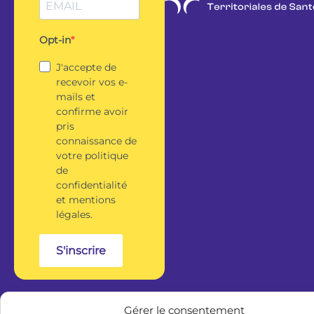
Opt-in
J'accepte de
recevoir vos e-
mails et
confirme avoir
pris
connaissance de
votre politique
de
confidentialité
et mentions
légales.
S'inscrire
Gérer le consentement