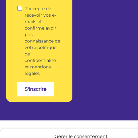
J'accepte de
recevoir vos e-
mails et
confirme avoir
pris
connaissance de
votre politique
de
confidentialité
et mentions
légales.
S'inscrire
Gérer le consentement