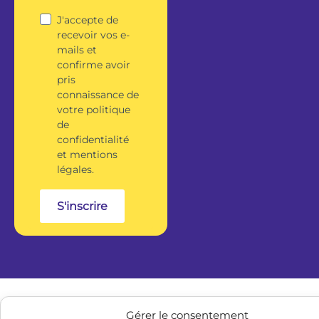
J'accepte de
recevoir vos e-
mails et
confirme avoir
pris
connaissance de
votre politique
de
confidentialité
et mentions
légales.
S'inscrire
Gérer le consentement