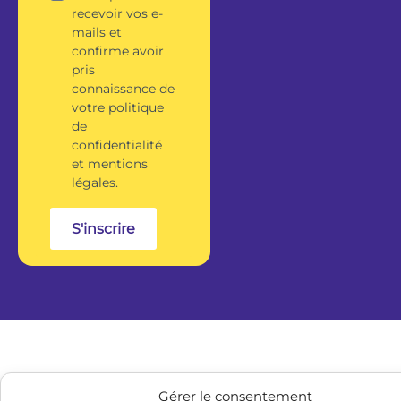
recevoir vos e-
mails et
confirme avoir
pris
connaissance de
votre politique
de
confidentialité
et mentions
légales.
S'inscrire
Gérer le consentement