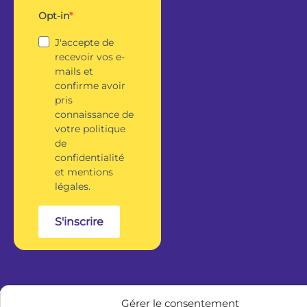
Opt-in
J'accepte de
recevoir vos e-
mails et
confirme avoir
pris
connaissance de
votre politique
de
confidentialité
et mentions
légales.
S'inscrire
Gérer le consentement